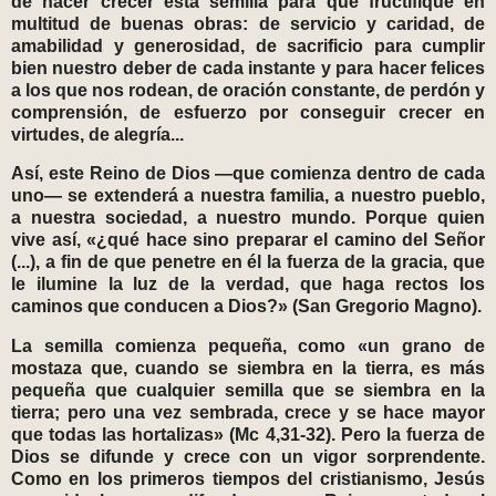
de hacer crecer esta semilla para que fructifique en
multitud de buenas obras: de servicio y caridad, de
amabilidad y generosidad, de sacrificio para cumplir
bien nuestro deber de cada instante y para hacer felices
a los que nos rodean, de oración constante, de perdón y
comprensión, de esfuerzo por conseguir crecer en
virtudes, de alegría...
Así, este Reino de Dios —que comienza dentro de cada
uno— se extenderá a nuestra familia, a nuestro pueblo,
a nuestra sociedad, a nuestro mundo. Porque quien
vive así, «¿qué hace sino preparar el camino del Señor
(...), a fin de que penetre en él la fuerza de la gracia, que
le ilumine la luz de la verdad, que haga rectos los
caminos que conducen a Dios?» (San Gregorio Magno).
La semilla comienza pequeña, como «un grano de
mostaza que, cuando se siembra en la tierra, es más
pequeña que cualquier semilla que se siembra en la
tierra; pero una vez sembrada, crece y se hace mayor
que todas las hortalizas» (Mc 4,31-32). Pero la fuerza de
Dios se difunde y crece con un vigor sorprendente.
Como en los primeros tiempos del cristianismo, Jesús