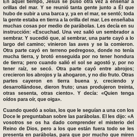
En aquel tiempo, Jesús se puso otra vez a enseñar a
orillas del mar. Y se reunió tanta gente junto a Él que
hubo de subir a una barca y, ya en el mar, se sentó; toda
la gente estaba en tierra a la orilla del mar. Les enseñaba
muchas cosas por medio de parábolas. Les decía en su
instrucción: «Escuchad. Una vez salió un sembrador a
sembrar. Y sucedió que, al sembrar, una parte cayó a lo
largo del camino; vinieron las aves y se la comieron.
Otra parte cayó en terreno pedregoso, donde no tenía
mucha tierra, y brotó enseguida por no tener hondura
de tierra; pero cuando salió el sol se agostó y, por no
tener raíz, se secó. Otra parte cayó entre abrojos;
crecieron los abrojos y la ahogaron, y no dio fruto. Otras
partes cayeron en tierra buena y, creciendo y
desarrollándose, dieron fruto; unas produjeron treinta,
otras sesenta, otras ciento». Y decía: «Quien tenga
oídos para oír, que oiga».
Cuando quedó a solas, los que le seguían a una con los
Doce le preguntaban sobre las parábolas. El les dijo: «A
vosotros se os ha dado comprender el misterio del
Reino de Dios, pero a los que están fuera todo se les
presenta en parábolas, para que por mucho que miren