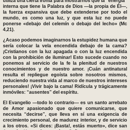
utiliza una cierta ironía para mostrarnos que la “energía”
interna que tiene la Palabra de Dios —la propia de Él—,
la fuerza expansiva que debe extenderse por todo el
mundo, es como una luz, y que esta luz no puede
ponerse «debajo del celemín o debajo del lecho» (Mc
4,21).
¿Acaso podemos imaginarnos la estupidez humana que
sería colocar la vela encendida debajo de la cama?
¡Cristianos con la luz apagada o con la luz encendida
con la prohibición de iluminar! Esto sucede cuando no
ponemos al servicio de la fe la plenitud de nuestros
conocimientos y de nuestro amor. ¡Cuán antinatural
resulta el repliegue egoísta sobre nosotros mismos,
reduciendo nuestra vida al marco de nuestros intereses
personales! ¡Vivir bajo la cama! Ridícula y trágicamente
inmóviles: “ausentes” del espíritu.
El Evangelio —todo lo contrario— es un santo arrebato
de Amor apasionado que quiere comunicarse, que
necesita “decirse”, que lleva en sí una exigencia de
crecimiento personal, de madurez interior, y de servicio
a los otros. «Si dices: ¡Basta!, estás muerto», dice san