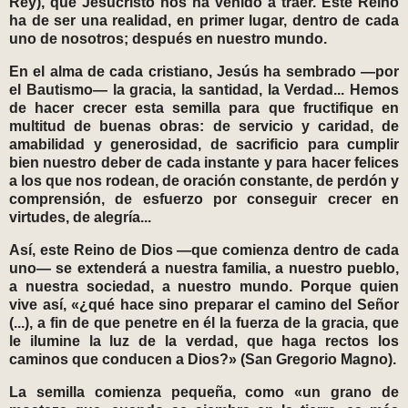
Rey), que Jesucristo nos ha venido a traer. Este Reino
ha de ser una realidad, en primer lugar, dentro de cada
uno de nosotros; después en nuestro mundo.
En el alma de cada cristiano, Jesús ha sembrado —por
el Bautismo— la gracia, la santidad, la Verdad... Hemos
de hacer crecer esta semilla para que fructifique en
multitud de buenas obras: de servicio y caridad, de
amabilidad y generosidad, de sacrificio para cumplir
bien nuestro deber de cada instante y para hacer felices
a los que nos rodean, de oración constante, de perdón y
comprensión, de esfuerzo por conseguir crecer en
virtudes, de alegría...
Así, este Reino de Dios —que comienza dentro de cada
uno— se extenderá a nuestra familia, a nuestro pueblo,
a nuestra sociedad, a nuestro mundo. Porque quien
vive así, «¿qué hace sino preparar el camino del Señor
(...), a fin de que penetre en él la fuerza de la gracia, que
le ilumine la luz de la verdad, que haga rectos los
caminos que conducen a Dios?» (San Gregorio Magno).
La semilla comienza pequeña, como «un grano de