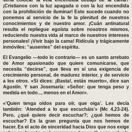
¡Cristianos con la luz apagada o con la luz encendida
con la prohibición de iluminar! Esto sucede cuando no
ponemos al servicio de la fe la plenitud de nuestros
conocimientos y de nuestro amor. ¡Cuán antinatural
resulta el repliegue egoísta sobre nosotros mismos,
reduciendo nuestra vida al marco de nuestros intereses
personales! ¡Vivir bajo la cama! Ridícula y trágicamente
inmóviles: “ausentes” del espíritu.
El Evangelio —todo lo contrario— es un santo arrebato
de Amor apasionado que quiere comunicarse, que
necesita “decirse”, que lleva en sí una exigencia de
crecimiento personal, de madurez interior, y de servicio
a los otros. «Si dices: ¡Basta!, estás muerto», dice san
Agustín. Y san Josemaría: «Señor: que tenga peso y
medida en todo..., menos en el Amor».
«‘Quien tenga oídos para oír, que oiga’. Les decía
también: ‘Atended a lo que escucháis’» (Mc 4,23-24).
Pero, ¿qué quiere decir escuchar?; ¿qué hemos de
escuchar? Es la gran pregunta que nos hemos de
hacer. Es el acto de sinceridad hacia Dios que nos exige