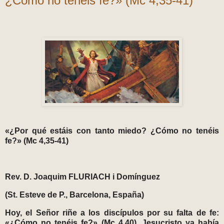
¿Cómo no tenéis fe?» (Mc 4,35-41)
«¿Por qué estáis con tanto miedo? ¿Cómo no tenéis
fe?» (Mc 4,35-41)
Rev. D. Joaquim FLURIACH i Domínguez
(St. Esteve de P., Barcelona, España)
Hoy, el Señor riñe a los discípulos por su falta de fe:
«¿Cómo no tenéis fe?» (Mc 4,40). Jesucristo ya había